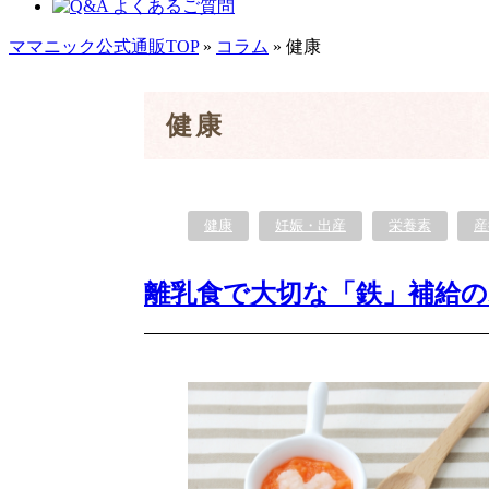
ママニック公式通販TOP
»
コラム
» 健康
健康
健康
妊娠・出産
栄養素
産
離乳食で大切な「鉄」補給