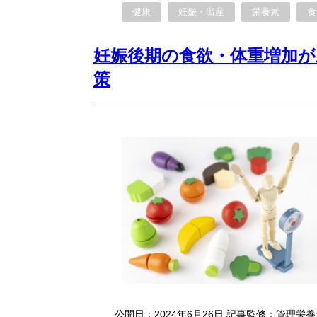
健康
妊娠・出産
栄養素
食
妊娠後期の食欲・体重増加
策
公開日：2024年6月26日 記事監修：管理栄