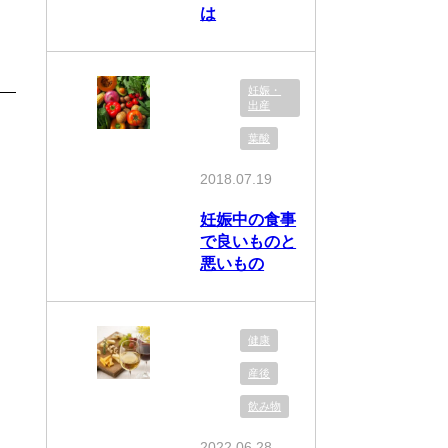
は
妊娠・
出産
葉酸
2018.07.19
妊娠中の食事
で良いものと
悪いもの
健康
産後
飲み物
2022.06.28