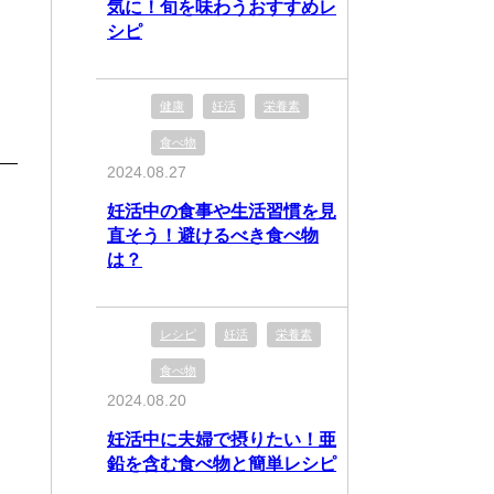
気に！旬を味わうおすすめレ
シピ
健康
妊活
栄養素
食べ物
2024.08.27
妊活中の食事や生活習慣を見
直そう！避けるべき食べ物
は？
レシピ
妊活
栄養素
食べ物
2024.08.20
妊活中に夫婦で摂りたい！亜
鉛を含む食べ物と簡単レシピ