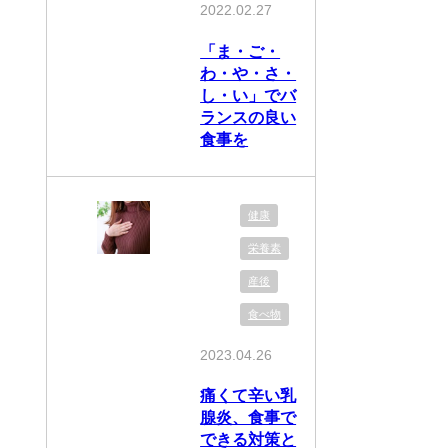
2022.02.27
「ま・ご・
わ・や・さ・
し・い」でバ
ランスの良い
食事を
健康
栄養素
産後
食べ物
2023.04.26
痛くて辛い乳
腺炎、食事で
できる対策と