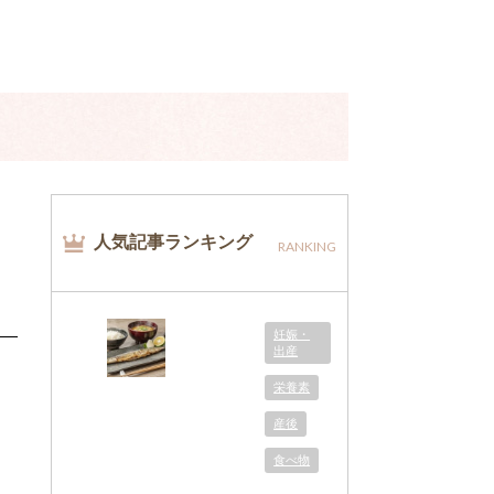
人気記事ランキング
RANKING
妊娠・
出産
栄養素
産後
食べ物