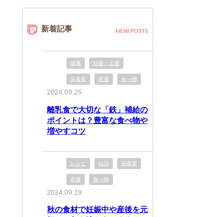
新着記事
NEW POSTS
健康
妊娠・出産
栄養素
産後
食べ物
2024.09.25
離乳食で大切な「鉄」補給の
ポイントは？豊富な食べ物や
増やすコツ
レシピ
妊活
栄養素
産後
食べ物
2024.09.19
秋の食材で妊娠中や産後を元