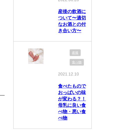
産後の飲酒に
ついて〜適切
なお酒との付
き合い方〜
産後
食べ物
2021.12.10
食べたもので
おっぱいの味
が変わる？！
母乳に良い食
べ物・悪い食
べ物